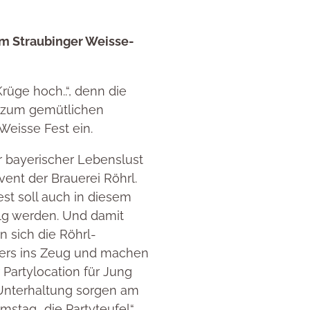
um Straubinger Weisse-
Krüge hoch..“, denn die
r zum gemütlichen
-Weisse Fest ein.
er bayerischer Lebenslust
vent der Brauerei Röhrl.
st soll auch in diesem
olg werden. Und damit
n sich die Röhrl-
ders ins Zeug und machen
 Partylocation für Jung
 Unterhaltung sorgen am
amstag „die Partyteufel“