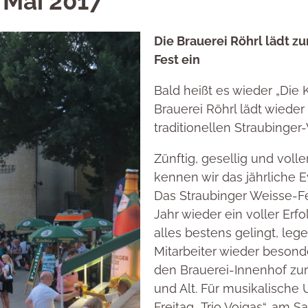
. Mai 2017
Die Brauerei Röhrl lädt z
Fest ein
Bald heißt es wieder „Die 
Brauerei Röhrl lädt wiede
traditionellen Straubinger
Zünftig, gesellig und voll
kennen wir das jährliche E
Das Straubinger Weisse-Fe
Jahr wieder ein voller Erf
alles bestens gelingt, lege
Mitarbeiter wieder beson
den Brauerei-Innenhof zur
und Alt. Für musikalische
Freitag „Trio Voigas“, am S