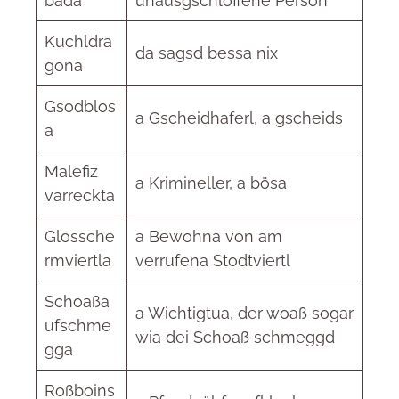
bada
unausgschloffene Person
Kuchldra
da sagsd bessa nix
gona
Gsodblos
a Gscheidhaferl, a gscheids
a
Malefiz
a Krimineller, a bösa
varreckta
Glossche
a Bewohna von am
rmviertla
verrufena Stodtviertl
Schoaßa
a Wichtigtua, der woaß sogar
ufschme
wia dei Schoaß schmeggd
gga
Roßboins