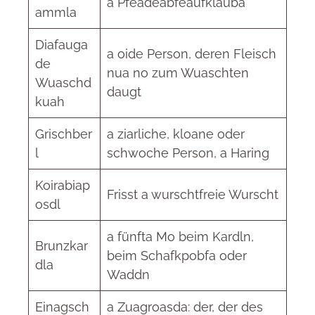
a Pfeadeäbfeaufklauba
ammla
Diafauga
a oide Person, deren Fleisch
de
nua no zum Wuaschten
Wuaschd
daugt
kuah
Grischber
a ziarliche, kloane oder
l
schwoche Person, a Haring
Koirabiap
Frisst a wurschtfreie Wurscht
osdl
a fünfta Mo beim Kardln,
Brunzkar
beim Schafkpobfa oder
dla
Waddn
Einagsch
a Zuagroasda: der, der des