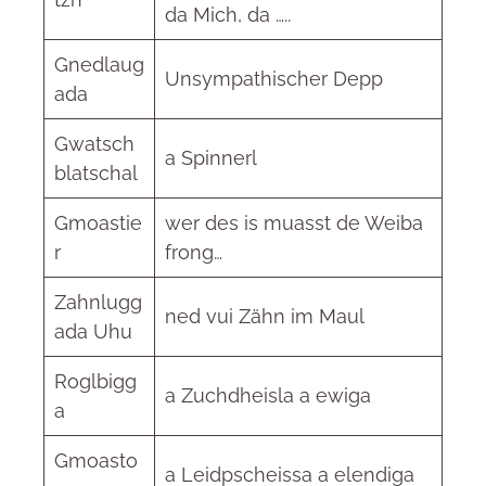
da Mich, da …..
Gnedlaug
Unsympathischer Depp
ada
Gwatsch
a Spinnerl
blatschal
Gmoastie
wer des is muasst de Weiba
r
frong…
Zahnlugg
ned vui Zähn im Maul
ada Uhu
Roglbigg
a Zuchdheisla a ewiga
a
Gmoasto
a Leidpscheissa a elendiga