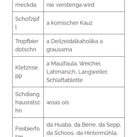
meckda
nie verstenga wird
Schofzipf
a komischer Kauz
l
Tropfbier
a Deilzeidalkaholika a
dotschn
grausama
a Maulfaula, Weichei,
Kletznse
Lahmarsch, Langweiler,
pp
Schlaftablette
Schdiang
hausratsc
woas ois
hn
da Huaba, da Bene, da Sepp,
Freibierfo
da Schoos, da Hintermühla,
tzn