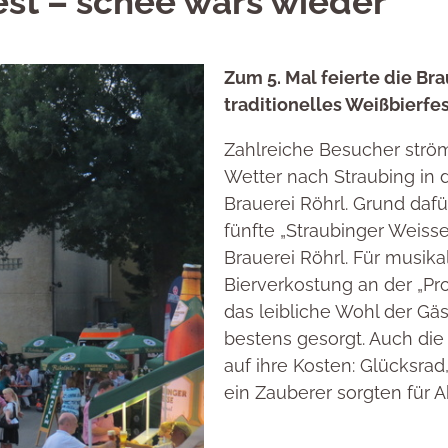
est – schee wars wieder
Zum 5. Mal feierte die Bra
traditionelles Weißbierfes
Zahlreiche Besucher strö
Wetter nach Straubing in 
Brauerei Röhrl. Grund daf
fünfte „Straubinger Weiss
Brauerei Röhrl. Für musika
Bierverkostung an der „Pro
das leibliche Wohl der Gä
bestens gesorgt. Auch die
auf ihre Kosten: Glücksra
ein Zauberer sorgten für 