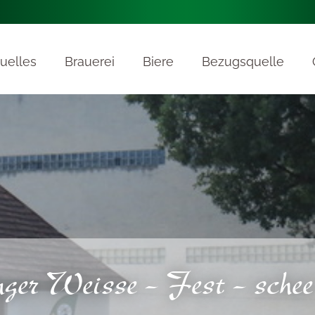
uelles
Brauerei
Biere
Bezugsquelle
ger Weisse – Fest – schee