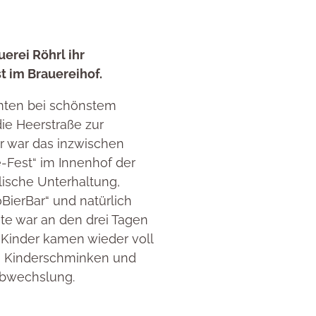
uerei Röhrl ihr
t im Brauereihof.
mten bei schönstem
die Heerstraße zur
ür war das inzwischen
e-Fest“ im Innenhof der
lische Unterhaltung,
BierBar“ und natürlich
ste war an den drei Tagen
 Kinder kamen wieder voll
d, Kinderschminken und
Abwechslung.