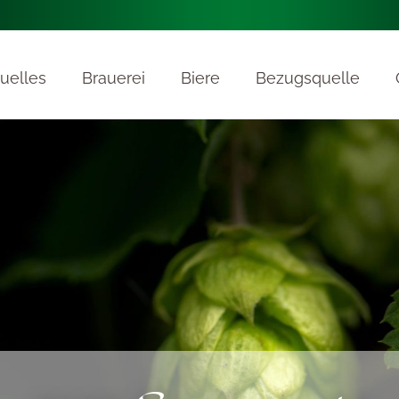
uelles
Brauerei
Biere
Bezugsquelle