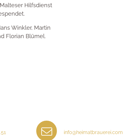
Malteser Hilfsdienst
espendet.
 Hans Winkler, Martin
nd Florian Blümel.
.51
info@heimatbrauerei.com